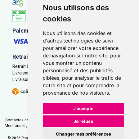
Nous utilisons des
cookies
Paiement sécurisé
Nous utilisons des cookies et
d'autres technologies de suivi
pour améliorer votre expérience
de navigation sur notre site, pour
Retrait - Livraison
vous montrer un contenu
Retrait à la pharmacie - Click & Collect
personnalisé et des publicités
Livraison en Point Relais
ciblées, pour analyser le trafic de
Livraison à domicile
notre site et pour comprendre la
provenance de nos visiteurs.
J'accepte
Contactez-nous
|
Poser une question
|
Déclarer un effet indésirable
|
Je refuse
Mentions légales
|
Conditions générales - CGV
|
Données personnelles
|
Cookies
|
Préférences Cookies
Changer mes préférences
© 2026 Pharmacie Saint-Jacques
-
Tous droits réservés.
-
Apotekisto