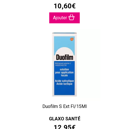
10
,
60
€
Ajouter
Duofilm S Ext Fl/15Ml
GLAXO SANTÉ
12
,
95
€