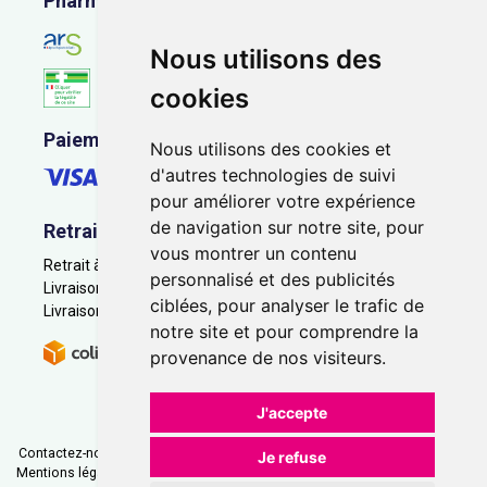
Pharmacie en ligne agréée
Nous utilisons des
cookies
Paiement sécurisé
Nous utilisons des cookies et
d'autres technologies de suivi
pour améliorer votre expérience
de navigation sur notre site, pour
Retrait - Livraison
vous montrer un contenu
Retrait à la pharmacie - Click & Collect
personnalisé et des publicités
Livraison en Point Relais
ciblées, pour analyser le trafic de
Livraison à domicile
notre site et pour comprendre la
provenance de nos visiteurs.
J'accepte
Contactez-nous
|
Poser une question
|
Déclarer un effet indésirable
|
Je refuse
Mentions légales
|
Conditions générales - CGV
|
Données personnelles