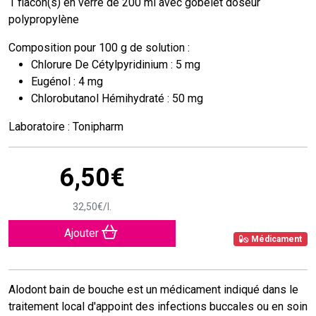
1 flacon(s) en verre de 200 ml avec gobelet doseur
polypropylène
Composition pour 100 g de solution :
Chlorure De Cétylpyridinium : 5 mg
Eugénol : 4 mg
Chlorobutanol Hémihydraté : 50 mg
Laboratoire : Tonipharm
6
,
50
€
32
,
50
€
/
l.
Ajouter
Médicament
Alodont bain de bouche est un médicament indiqué dans le
traitement local d'appoint des infections buccales ou en soin