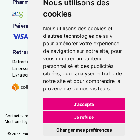
Nous utilisons des
Pharmacie en ligne agréée
cookies
Paiement sécurisé
Nous utilisons des cookies et
d'autres technologies de suivi
pour améliorer votre expérience
de navigation sur notre site, pour
Retrait - Livraison
vous montrer un contenu
Retrait à la pharmacie - Click & Collect
personnalisé et des publicités
Livraison en Point Relais
ciblées, pour analyser le trafic de
Livraison à domicile
notre site et pour comprendre la
provenance de nos visiteurs.
J'accepte
Contactez-nous
|
Poser une question
|
Déclarer un effet indésirable
|
Je refuse
Mentions légales
|
Conditions générales - CGV
|
Données personnelles
|
Cookies
|
Préférences Cookies
Changer mes préférences
© 2026 Pharmacie Saint-Jacques
-
Tous droits réservés.
-
Apotekisto