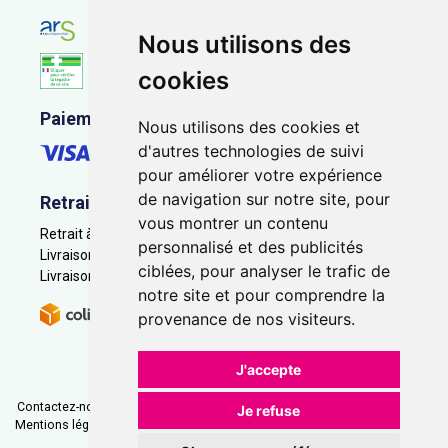
Nous utilisons des
cookies
Paiement sécurisé
Nous utilisons des cookies et
d'autres technologies de suivi
pour améliorer votre expérience
de navigation sur notre site, pour
Retrait - Livraison
vous montrer un contenu
Retrait à la pharmacie - Click & Collect
personnalisé et des publicités
Livraison en Point Relais
ciblées, pour analyser le trafic de
Livraison à domicile
notre site et pour comprendre la
provenance de nos visiteurs.
J'accepte
Contactez-nous
|
Poser une question
|
Déclarer un effet indésirable
|
Je refuse
Mentions légales
|
Conditions générales - CGV
|
Données personnelles
|
Cookies
|
Préférences Cookies