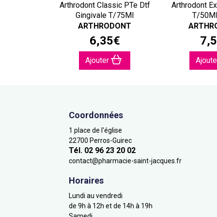
Arthrodont Classic PTe Dtf
Arthrodont Ex
Gingivale T/75Ml
T/50Ml
ARTHRODONT
ARTHR
6
,
35
€
7
,
5
Ajouter
Ajout
Coordonnées
1 place de l'église
22700 Perros-Guirec
Tél. 02 96 23 20 02
contact
@
pharmacie-saint-jacques.fr
Horaires
Lundi au vendredi
de 9h à 12h et de 14h à 19h
Samedi