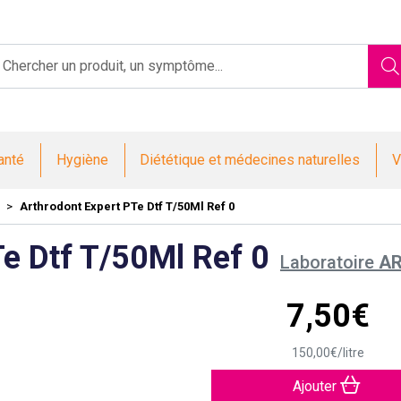
Saint-Jacques Votre pharmacie en ligne à votre service
anté
Hygiène
Diététique et médecines naturelles
V
Arthrodont Expert PTe Dtf T/50Ml Ref 0
Te Dtf T/50Ml Ref 0
Laboratoire
A
7
,
50
€
150
,
00
€
/
litre
Ajouter