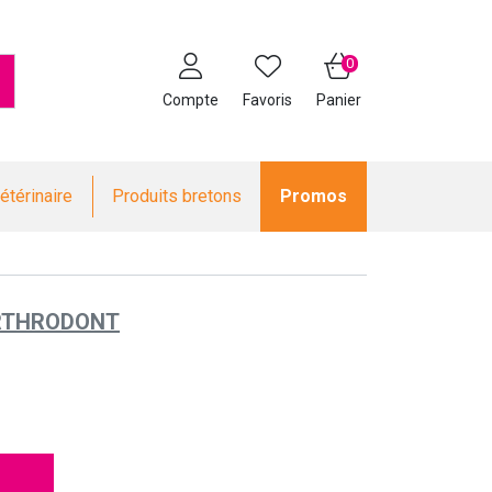
0
Compte
Favoris
Panier
étérinaire
Produits bretons
Promos
RTHRODONT