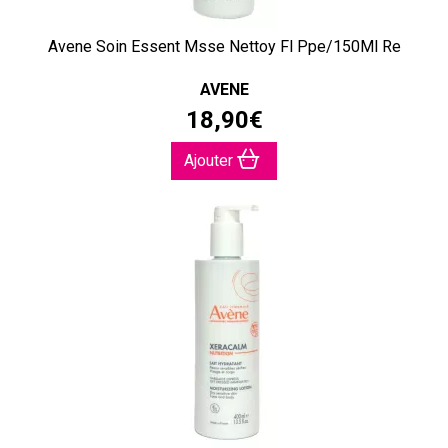
Avene Soin Essent Msse Nettoy Fl Ppe/150Ml Re
AVENE
18
,
90
€
Ajouter