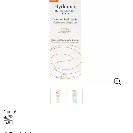
1 unité
6M