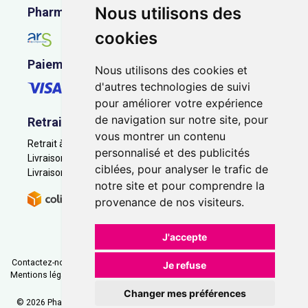
Nous utilisons des
Pharmacie en ligne agréée
cookies
Paiement sécurisé
Nous utilisons des cookies et
d'autres technologies de suivi
pour améliorer votre expérience
de navigation sur notre site, pour
Retrait - Livraison
vous montrer un contenu
Retrait à la pharmacie - Click & Collect
personnalisé et des publicités
Livraison en Point Relais
ciblées, pour analyser le trafic de
Livraison à domicile
notre site et pour comprendre la
provenance de nos visiteurs.
J'accepte
Contactez-nous
|
Poser une question
|
Déclarer un effet indésirable
|
Je refuse
Mentions légales
|
Conditions générales - CGV
|
Données personnelles
|
Cookies
|
Préférences Cookies
Changer mes préférences
© 2026 Pharmacie Saint-Jacques
-
Tous droits réservés.
-
Apotekisto