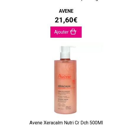
AVENE
21
,
60
€
Ajouter
Avene Xeracalm Nutri Cr Dch 500Ml