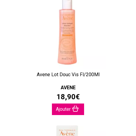
Avene Lot Douc Vis Fl/200Ml
AVENE
18
,
90
€
Ajouter