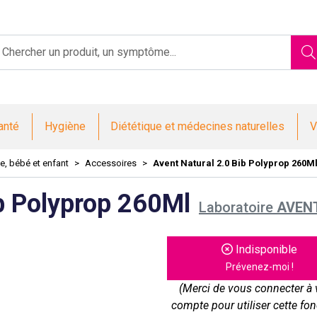
Saint-Jacques Votre pharmacie en ligne à votre service
anté
Hygiène
Diététique et médecines naturelles
V
, bébé et enfant
Accessoires
Avent Natural 2.0 Bib Polyprop 260M
ib Polyprop 260Ml
Laboratoire
AVEN
Indisponible
Prévenez-moi !
(Merci de vous connecter à 
compte pour utiliser cette fon