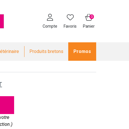
0
Compte
Favoris
Panier
étérinaire
Produits bretons
Promos
l
T
votre
ction.)