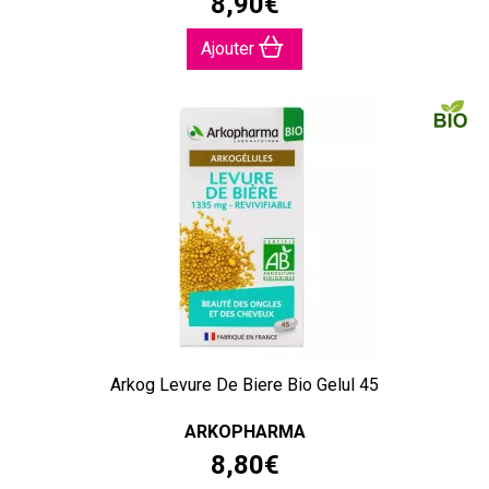
8
,
90
€
Ajouter
Arkog Levure De Biere Bio Gelul 45
ARKOPHARMA
8
,
80
€