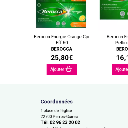
Berocca Energie Orange Cpr
Berocca En
Eff 60
Pellic
BEROCCA
BER
25
,
80
€
16
,
Ajouter
Ajout
Coordonnées
1 place de l'église
22700 Perros-Guirec
Tél. 02 96 23 20 02