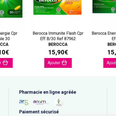
ergie Cpr
Berocca Immunite Flash Cpr
Berocca Ener
ule 30
Eff B/30 Ref 87962
Ef
OCCA
BEROCCA
BER
10
€
15
,
90
€
15
er
Ajouter
Ajou
Pharmacie en ligne agréée
Paiement sécurisé