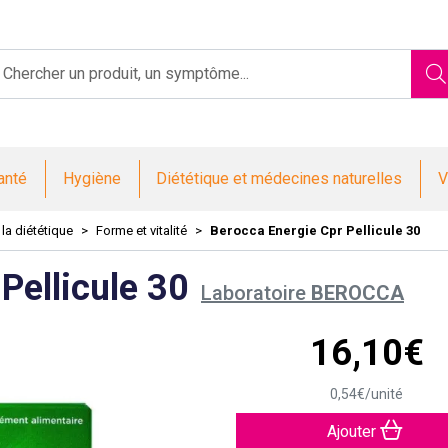
Saint-Jacques Votre pharmacie en ligne à votre service
anté
Hygiène
Diététique et médecines naturelles
V
 la diététique
Forme et vitalité
Berocca Energie Cpr Pellicule 30
Pellicule 30
Laboratoire
BEROCCA
16
,
10
€
0
,
54
€
/unité
Ajouter