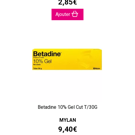
2
,
85
€
Ajouter
Betadine 10% Gel Cut T/30G
MYLAN
9
,
40
€