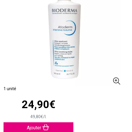
1 unité
24
,
90
€
49
,
80
€
/
l.
Ajouter