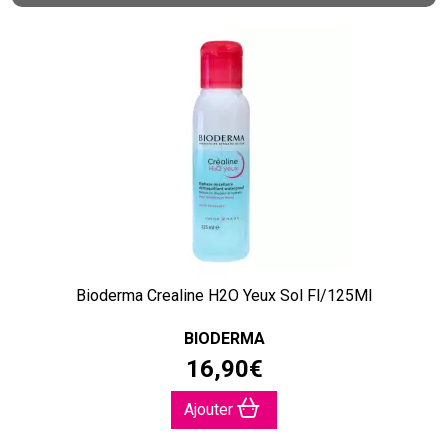
Bioderma Crealine H2O Yeux Sol Fl/125Ml
BIODERMA
16
,
90
€
Ajouter