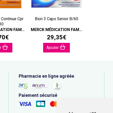
 Continue Cpr
Bion 3 Caps Senior B/60
30
MERCK MÉDICATION FAMILIALE
MERCK MÉDICATION FAMILIALE
70
€
29
,
35
€
er
Ajouter
Pharmacie en ligne agréée
Paiement sécurisé