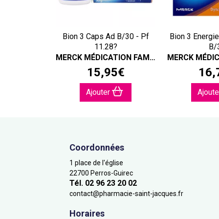
Bion 3 Caps Ad B/30 - Pf
Bion 3 Energie
11.28?
B/
MERCK MÉDICATION FAMILIALE
15
,
95
€
16
,
Ajouter
Ajout
Coordonnées
1 place de l'église
22700 Perros-Guirec
Tél. 02 96 23 20 02
contact
@
pharmacie-saint-jacques.fr
Horaires