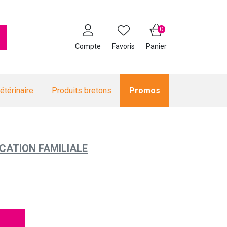
0
Compte
Favoris
Panier
étérinaire
Produits bretons
Promos
CATION FAMILIALE