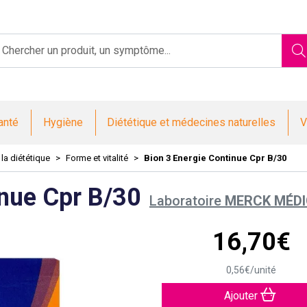
Saint-Jacques Votre pharmacie en ligne à votre service
anté
Hygiène
Diététique et médecines naturelles
V
 la diététique
Forme et vitalité
Bion 3 Energie Continue Cpr B/30
inue Cpr B/30
Laboratoire
MERCK MÉDI
16
,
70
€
0
,
56
€
/unité
Ajouter