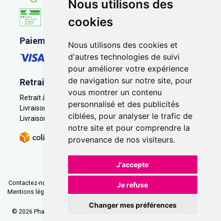
Nous utilisons des
cookies
Paiement sécurisé
Nous utilisons des cookies et
d'autres technologies de suivi
pour améliorer votre expérience
de navigation sur notre site, pour
Retrait - Livraison
vous montrer un contenu
Retrait à la pharmacie - Click & Collect
personnalisé et des publicités
Livraison en Point Relais
ciblées, pour analyser le trafic de
Livraison à domicile
notre site et pour comprendre la
provenance de nos visiteurs.
J'accepte
Contactez-nous
|
Poser une question
|
Déclarer un effet indésirable
|
Je refuse
Mentions légales
|
Conditions générales - CGV
|
Données personnelles
|
Cookies
|
Préférences Cookies
Changer mes préférences
© 2026 Pharmacie Saint-Jacques
-
Tous droits réservés.
-
Apotekisto