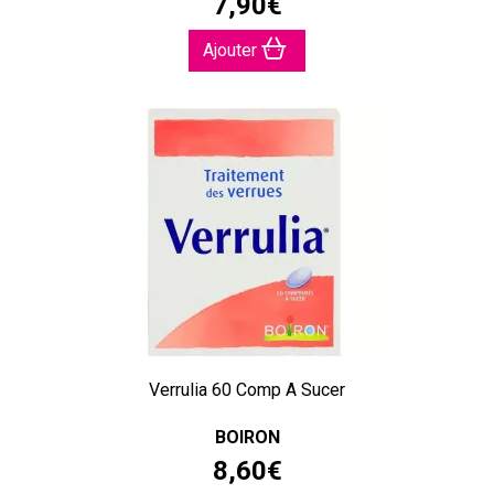
7
,
90
€
Ajouter
Verrulia 60 Comp A Sucer
BOIRON
8
,
60
€