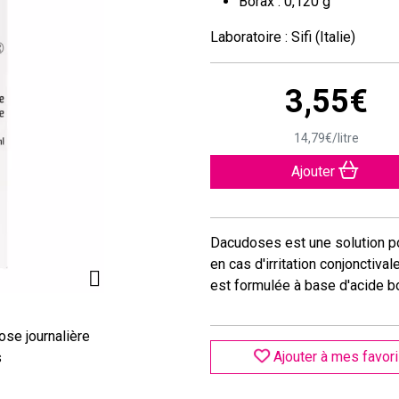
Borax : 0,120 g
Laboratoire : Sifi (Italie)
3
,
55
€
14
,
79
€
/
litre
Ajouter
Dacudoses est une solution p
en cas d'irritation conjonctiv
est formulée à base d'acide bo
ose journalière
Ajouter à mes favor
s