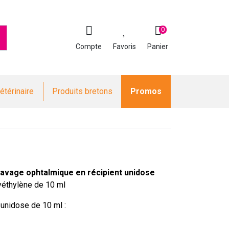
0
Compte
Favoris
Panier
étérinaire
Produits bretons
Promos
avage ophtalmique en récipient unidose
lyéthylène de 10 ml
 unidose de 10 ml :