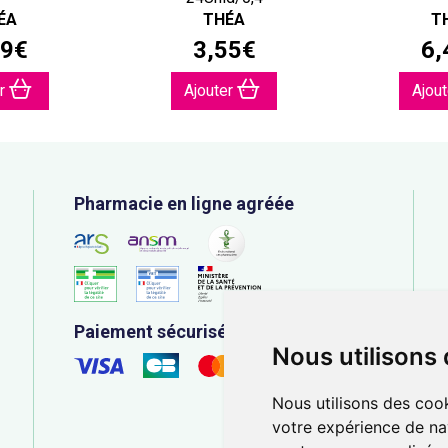
ÉA
THÉA
T
9
€
3
,
55
€
6
,
er
Ajouter
Ajou
Pharmacie en ligne agréée
Paiement sécurisé
Nous utilisons
Nous utilisons des cook
votre expérience de na