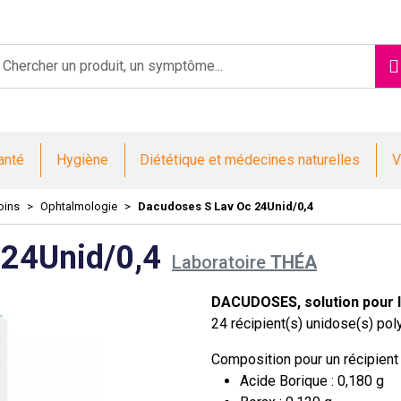
Saint-Jacques Votre pharmacie en ligne à votre service
anté
Hygiène
Diététique et médecines naturelles
V
oins
Ophtalmologie
Dacudoses S Lav Oc 24Unid/0,4
 24Unid/0,4
Laboratoire
THÉA
DACUDOSES, solution pour l
24 récipient(s) unidose(s) po
Composition pour un récipient
Acide Borique : 0,180 g