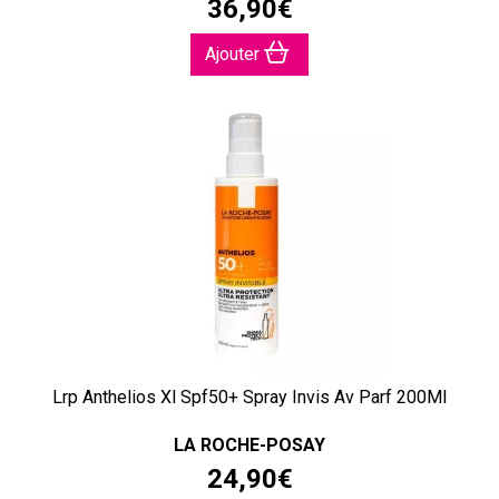
36
,
90
€
Ajouter
Lrp Anthelios Xl Spf50+ Spray Invis Av Parf 200Ml
LA ROCHE-POSAY
24
,
90
€