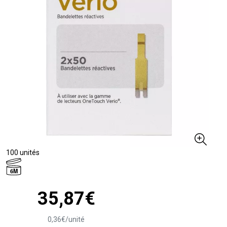
100 unités
6M
35
,
87
€
0
,
36
€
/unité