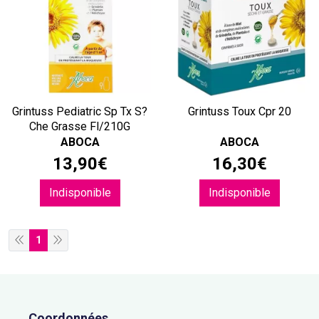
Grintuss Pediatric Sp Tx S?
Grintuss Toux Cpr 20
Che Grasse Fl/210G
ABOCA
ABOCA
13
,
90
€
16
,
30
€
Indisponible
Indisponible
1
Coordonnées