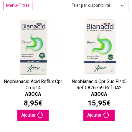
Menu/Filtres
Neobianacid Acid Reflux Cpr
Neobianacid Cpr Suc Fl/45
Croq14
Ref 0A26759 Ref 0A2
ABOCA
ABOCA
8
,
95
€
15
,
95
€
Ajouter
Ajouter