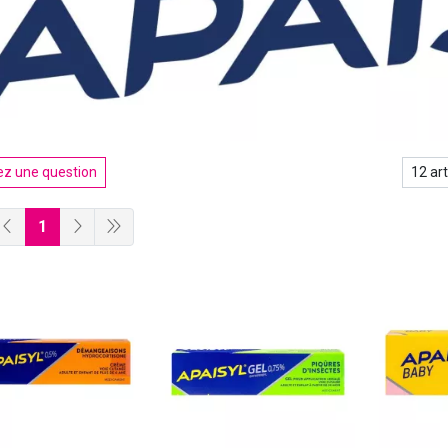
z une question
1