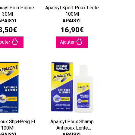
isyl Soin Piqure
Apaisyl Xpert Poux Lente
30Ml
100Ml
APAISYL
APAISYL
8
,
50
€
16
,
90
€
jouter
Ajouter
Poux Shp+Peig Fl
Apaisyl Poux Shamp
100Ml
Antipoux Lente
200Ml+Peign
APAISYL
APAISYL