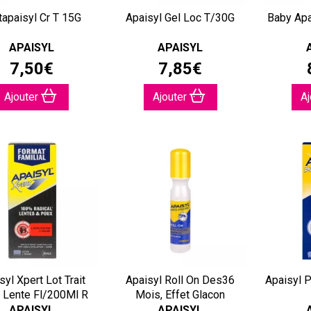
tapaisyl Cr T 15G
Apaisyl Gel Loc T/30G
Baby Apa
APAISYL
APAISYL
7
,
50
€
7
,
85
€
Ajouter
Ajouter
A
syl Xpert Lot Trait
Apaisyl Roll On Des36
Apaisyl 
 Lente Fl/200Ml R
Mois, Effet Glacon
APAISYL
APAISYL