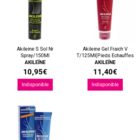
Akileine S Sol Nr
Akileine Gel Fraich V
Spray/150Ml
T/125Ml(Pieds Echauffes
AKILEÏNE
AKILEÏNE
10
,
95
€
11
,
40
€
Indisponible
Indisponible