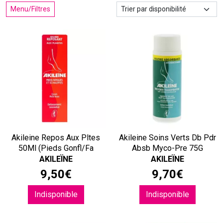
Menu/Filtres
Akileine Repos Aux Pltes
Akileine Soins Verts Db Pdr
50Ml (Pieds Gonfl/Fa
Absb Myco-Pre 75G
AKILEÏNE
AKILEÏNE
9
,
50
€
9
,
70
€
Indisponible
Indisponible