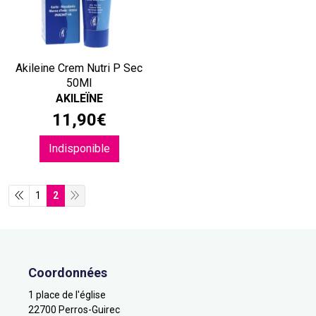
Akileine Crem Nutri P Sec
50Ml
AKILEÏNE
11
,
90
€
Indisponible
1
2
Coordonnées
1 place de l'église
22700 Perros-Guirec