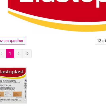
z une question
1