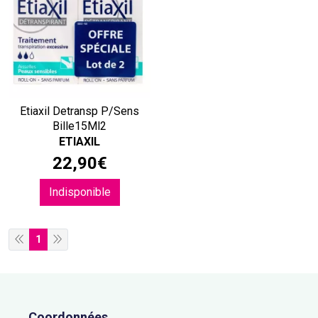
Etiaxil Detransp P/Sens
Bille15Ml2
ETIAXIL
22
,
90
€
Indisponible
1
Coordonnées