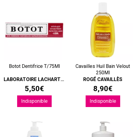
Botot Dentifrice T/75Ml
Cavailles Huil Bain Velout
250Ml
LABORATOIRE LACHARTRE
ROGÉ CAVAILLÈS
5
,
50
€
8
,
90
€
Indisponible
Indisponible