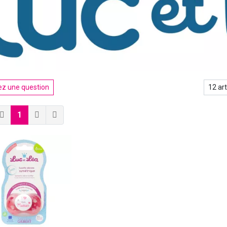
z une question
1