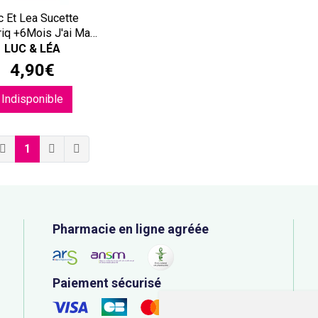
c Et Lea Sucette
iq +6Mois J'ai Mam
1
LUC & LÉA
4
,
90
€
Indisponible
1
Pharmacie en ligne agréée
Paiement sécurisé