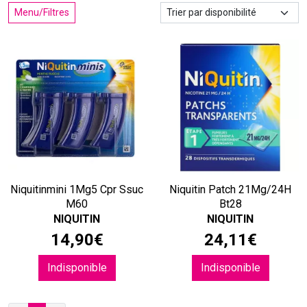
Menu/Filtres
Niquitinmini 1Mg5 Cpr Ssuc
Niquitin Patch 21Mg/24H
M60
Bt28
NIQUITIN
NIQUITIN
14
,
90
€
24
,
11
€
Indisponible
Indisponible